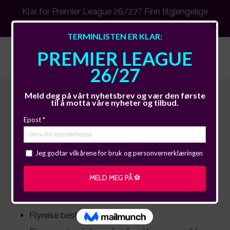
Klar for Premier League 26/27? Finn tilgjengelige
kamper
Se mer
Arsenal
Våre fotballreiser inkluderer hotellovernatting
sentralt i London og offisielle kampbilletter. Reisene
er tilgjengelige for supportere fra hele Norge.
Opplev Gunners på fantastiske Emirates Stadium!
Du bestiller enkelt i vårt online bookingsystem.
Flyreise bestilles separat.