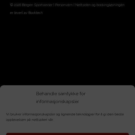
©
2026
Bergen Sportsreiser |
Personvern
| Nettsiden og bookingløsningen
er levert av
Booktech
Behandle samtykke for
informasjonskapsler
Vi bruker informasjonskapsler og lignende teknologier for å gi den beste
opplevelsen på nettsiden vår.