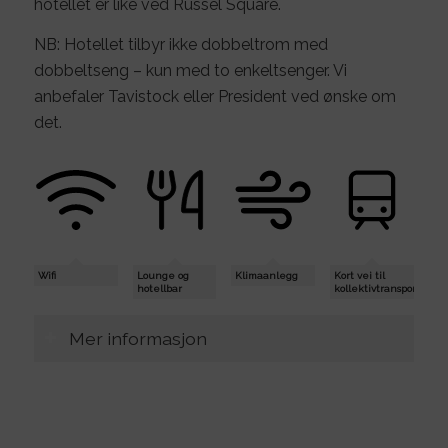
hotellet er like ved Russel Square.
NB: Hotellet tilbyr ikke dobbeltrom med
dobbeltseng – kun med to enkeltsenger. Vi
anbefaler Tavistock eller President ved ønske om
det.
Wifi
Lounge og
Klimaanlegg
Kort vei til
hotellbar
kollektivtransport
Mer informasjon