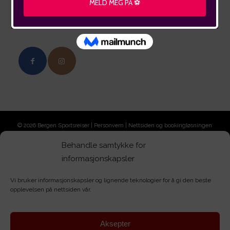
Følg oss
©
2026
Bergen Sportsreiser |
Personvern
| Nettsiden og bookingløsningen
er levert av
Booktech
Behandle samtykke for
informasjonskapsler
Vi bruker informasjonskapsler og lignende teknologier for å gi den beste
opplevelsen på nettsiden vår.
Aksepter