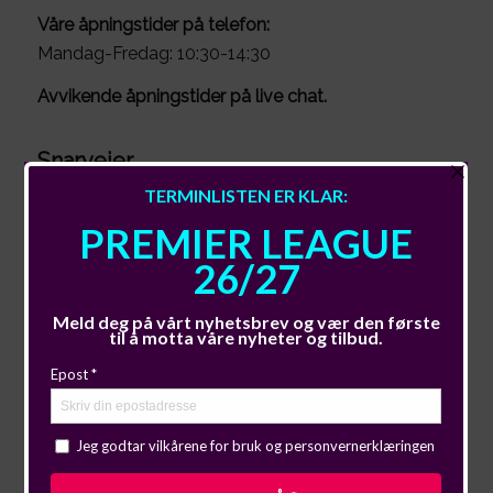
Våre åpningstider på telefon:
Mandag-Fredag: 10:30-14:30
Avvikende åpningstider på live chat.
Snarveier
Lag i England
Lag i Europa
Firmaturer
Gavekort
Betalingsmåter
Reisevilkår
Om oss
Nyheter
Meld deg på vårt nyhetsbrev